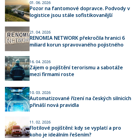
01. 06. 2026
Pozor na fantomové dopravce. Podvody v
logistice jsou stále sofistikovanější
21. 04. 2026
RENOMIA NETWORK překročila hranici 6
miliard korun spravovaného pojistného
16. 04. 2026
Zájem o pojištění terorismu a sabotáže
mezi firmami roste
10. 03. 2026
Automatizované řízení na českých silnicích
přináší nová pravidla
11. 02. 2026
Flotilové pojištění: kdy se vyplatí a pro
koho je ideálním řešením?