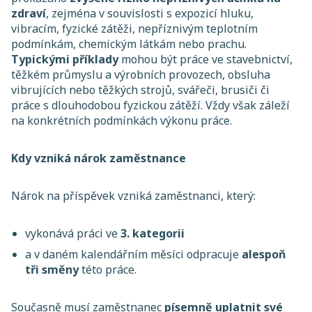
zdraví
, zejména v souvislosti s expozicí hluku,
vibracím, fyzické zátěži, nepříznivým teplotním
podmínkám, chemickým látkám nebo prachu.
Typickými příklady
mohou být práce ve stavebnictví,
těžkém průmyslu a výrobních provozech, obsluha
vibrujících nebo těžkých strojů, svářeči, brusiči či
práce s dlouhodobou fyzickou zátěží. Vždy však záleží
na konkrétních podmínkách výkonu práce.
Kdy vzniká nárok zaměstnance
Nárok na příspěvek vzniká zaměstnanci, který:
vykonává práci ve
3. kategorii
a v daném kalendářním měsíci odpracuje
alespoň
tři směny
této práce.
Současně musí zaměstnanec
písemně uplatnit své