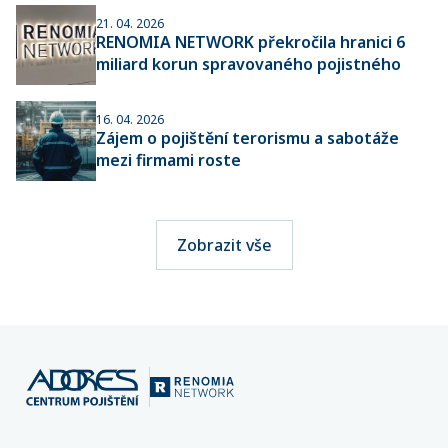
21. 04. 2026
RENOMIA NETWORK překročila hranici 6
miliard korun spravovaného pojistného
16. 04. 2026
Zájem o pojištění terorismu a sabotáže
mezi firmami roste
Zobrazit vše