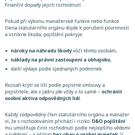
finanční dopady jejich rozhodnutí.
Pokud při výkonu manažerské funkce nebo funkce
člena statutárního orgánu dojde k porušení povinností
a vznikne škoda, pojištění pokryje:
nároky na náhradu škody
vůči těmto osobám,
náklady na právní zastoupení a obhajobu
,
další výdaje podle sjednaných podmínek.
Rozsah krytí se liší podle pojistné smlouvy a
pojistitele, ale v jádru jde vždy o to samé –
ochránit
osobní aktiva odpovědných lidí
.
Každý zodpovědný člen statutárního orgánu a manažer
ví, že s rozhodováním přichází i riziko.
D&O pojištění
mu umožňuje činit rozhodnutí podle nejlepšího vědomí
a svědomí – a přitom
bez obav o osobní majetek
. V