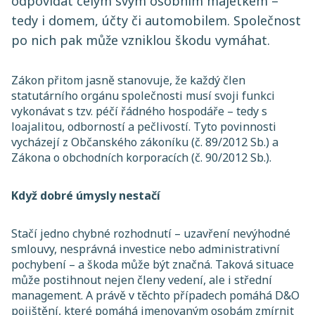
odpovídat celým svým osobním majetkem –
tedy i domem, účty či automobilem. Společnost
po nich pak může vzniklou škodu vymáhat.
Zákon přitom jasně stanovuje, že každý člen
statutárního orgánu společnosti musí svoji funkci
vykonávat s tzv. péčí řádného hospodáře – tedy s
loajalitou, odborností a pečlivostí. Tyto povinnosti
vycházejí z Občanského zákoníku (č. 89/2012 Sb.) a
Zákona o obchodních korporacích (č. 90/2012 Sb.).
Když dobré úmysly nestačí
Stačí jedno chybné rozhodnutí – uzavření nevýhodné
smlouvy, nesprávná investice nebo administrativní
pochybení – a škoda může být značná. Taková situace
může postihnout nejen členy vedení, ale i střední
management. A právě v těchto případech pomáhá D&O
pojištění, které pomáhá jmenovaným osobám zmírnit