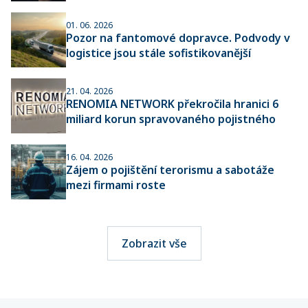
01. 06. 2026
Pozor na fantomové dopravce. Podvody v
logistice jsou stále sofistikovanější
21. 04. 2026
RENOMIA NETWORK překročila hranici 6
miliard korun spravovaného pojistného
16. 04. 2026
Zájem o pojištění terorismu a sabotáže
mezi firmami roste
Zobrazit vše