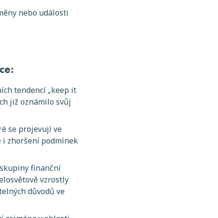
změny nebo události
ce:
ích tendencí „keep it
ch již oznámilo svůj
é se projevují ve
ě i zhoršení podmínek
 skupiny finanční
elosvětově vzrostly
etelných důvodů ve