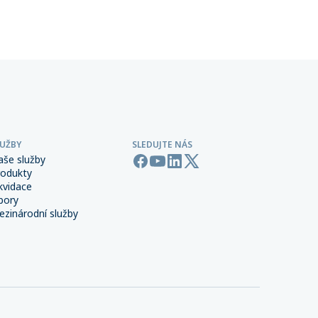
 síti,
provozu.
LUŽBY
SLEDUJTE NÁS
aše služby
rodukty
kvidace
bory
zinárodní služby