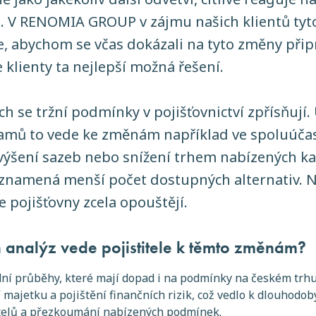
. V RENOMIA GROUP v zájmu našich klientů tyt
, abychom se včas dokázali na tyto změny přip
e klienty ta nejlepší možná řešení.
ch se tržní podmínky v pojišťovnictví zpřísňují.
amů to vede ke změnám například ve spoluúča
výšení sazeb nebo snížení trhem nabízených kap
znamená menší počet dostupných alternativ. N
 pojišťovny zcela opouštějí.
 analýz vede pojistitele k těmto změnám?
dní průběhy, které mají dopad i na podmínky na českém trhu
 majetku a pojištění finančních rizik, což vedlo k dlouhod
titelů a přezkoumání nabízených podmínek.