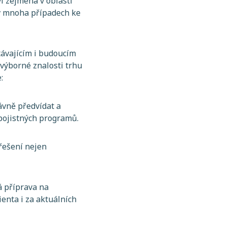
í zejména v oblasti
a v mnoha případech ke
ávajícím i budoucím
 výborné znalosti trhu
:
ávně předvídat a
pojistných programů.
řešení nejen
 příprava na
enta i za aktuálních