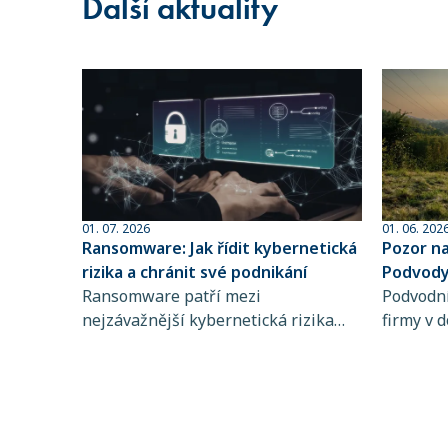
Další aktuality
01. 07. 2026
01. 06. 202
Ransomware: Jak řídit kybernetická
Pozor n
rizika a chránit své podnikání
Podvody 
Ransomware patří mezi
sofistik
Podvodní
nejzávažnější kybernetická rizika
firmy v d
současnosti. Zjistěte, jak funguje,
dlouhodo
koho ohrožuje a proč je řízení
praktiky 
kybernetických rizik a pojištění
rozpozna
kybernetických rizik klíčové pro
chyba př
stabilitu vašeho podnikání.
mohou d