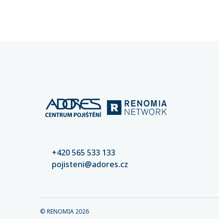
částek. 
nastaven
kvalitní
riziko šk
+420 565 533 133
pojisteni@adores.cz
© RENOMIA
2026