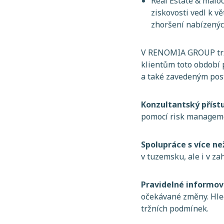
Real Estate & malo
ziskovosti vedl k v
zhoršení nabízený
V RENOMIA GROUP tržn
klientům toto období 
a také zavedeným pos
Konzultantský příst
pomocí risk managemen
Spolupráce s více ne
v tuzemsku, ale i v zah
Pravidelné informov
očekávané změny. Hled
tržních podmínek.