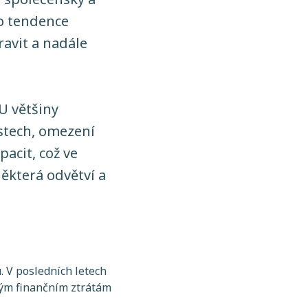
o tendence
ravit a nadále
 U většiny
stech, omezení
acit, což ve
ěkterá odvětví a
. V posledních letech
obým finančním ztrátám