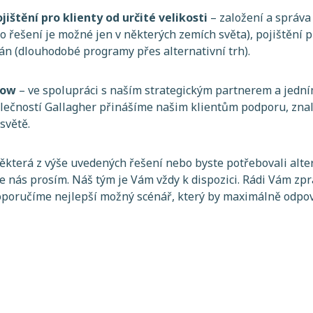
jištění pro klienty od určité velikosti
– založení a správa
oto řešení je možné jen v některých zemích světa), pojištění p
lán (dlouhodobé programy přes alternativní trh).
how
– ve spolupráci s naším strategickým partnerem a jední
ečností Gallagher přinášíme našim klientům podporu, znalo
světě.
která z výše uvedených řešení nebo byste potřebovali alter
te nás prosím. Náš tým je Vám vždy k dispozici. Rádi Vám z
doporučíme nejlepší možný scénář, který by maximálně odpo