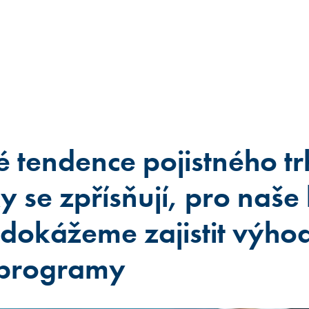
 tendence pojistného tr
 se zpřísňují, pro naše 
e dokážeme zajistit výho
 programy