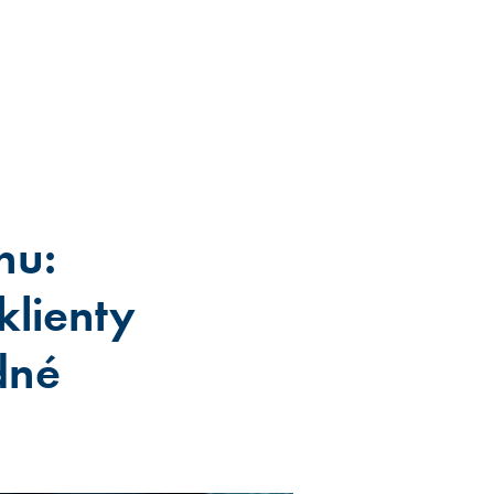
hu:
klienty
dné