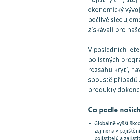
ekonomický vývoj
pečlivě sledujeme
získávali pro naš
V posledních lete
pojistných progr
rozsahu krytí, na
spoustě případů 
produkty dokonce
Co podle našich
Globálně vyšší ško
zejména v pojištění
pojistitelů a zajis