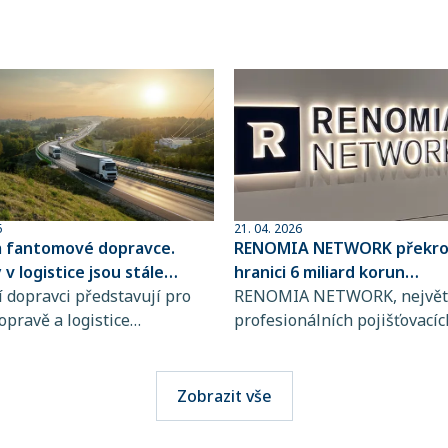
6
21. 04. 2026
a fantomové dopravce.
RENOMIA NETWORK překroč
v logistice jsou stále
hranici 6 miliard korun
ovanější
 dopravci představují pro
spravovaného pojistného
RENOMIA NETWORK, největš
opravě a logistice
profesionálních pojišťovacíc
bě rostoucí riziko, jejich
makléřů v České republice a
jsou totiž stále obtížněji
RENOMIA GROUP, dosáhla
telné. Přitom stačí jediná
významného milníku. Hodno
Zobrazit vše
i výběru přepravce a škody
pojistného, které svým klie
osáhnout obrovských
spravuje více než 270 maklé