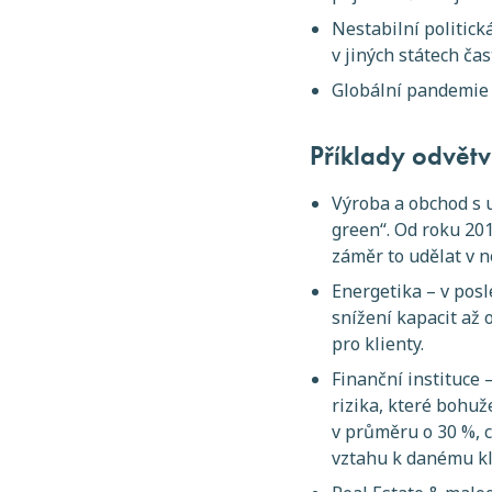
Nestabilní politick
v jiných státech ča
Globální pandemie 
Příklady odvětví
Výroba a obchod s u
green“. Od roku 201
záměr to udělat v n
Energetika – v posl
snížení kapacit až
pro klienty.
Finanční instituce 
rizika, které bohu
v průměru o 30 %, c
vztahu k danému kl