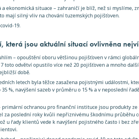
á a ekonomická situace – zahraničí je blíž, než si myslíme, 
sto mají silný vliv na chování tuzemských pojišťoven.
covid-19.
, která jsou aktuální situací ovlivněna nejví
hlím – opouštění oboru většinou pojišťoven v rámci globáln
7 toto odvětví opustilo více než 20 pojišťoven a mnoho další
ejbližší době.
edních letech byla těžce zasažena pojistnými událostmi, kter
 o 35 %, navýšení sazeb v průměru o 15 % a v neposlední řad
– primární ochranou pro finanční instituce jsou produkty ze
žel za poslední roky kvůli nepřiznivému škodnímu průběhu c
ož u řady klientů vede k navýšení pojistného často i bez zř
ientovi.