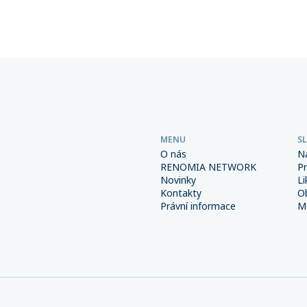
Důsledná prevence a správně
společností sdružených v této
é interní procesy spolu s
přesáhla 6 miliard korun.
m pojištěním však mohou
od výrazně snížit.
MENU
S
O nás
N
RENOMIA NETWORK
P
Novinky
Li
Kontakty
O
Právní informace
Me