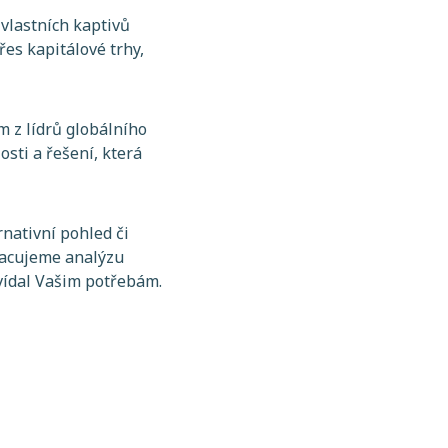
 vlastních kaptivů
řes kapitálové trhy,
m z lídrů globálního
sti a řešení, která
nativní pohled či
pracujeme analýzu
vídal Vašim potřebám.