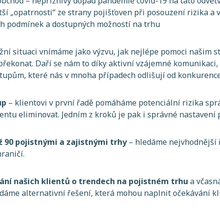
obchod – nepřiznivý dopad pandemie covid-19 na tato odvětv
ětší „opatrnosti“ ze strany pojišťoven při posouzení rizika 
ch podmínek a dostupných možností na trhu
í situaci vnímáme jako výzvu, jak nejlépe pomoci našim st
překonat. Daří se nám to díky aktivní vzájemné komunikaci,
tupům, které nás v mnoha případech odlišují od konkurence
up
– klientovi v první řadě pomáháme potenciální rizika spr
tu eliminovat. Jedním z kroků je pak i správné nastavení 
ž 90 pojistnými a zajistnými trhy
– hledáme nejvhodnější 
raničí.
ání našich klientů o trendech na pojistném trhu
a včasná
áme alternativní řešení, která mohou naplnit očekávání kli