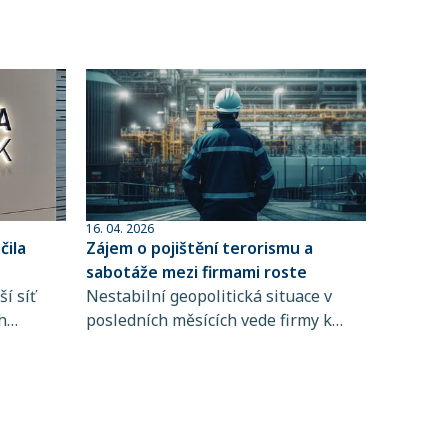
16. 04. 2026
ila
Zájem o pojištění terorismu a
sabotáže mezi firmami roste
í síť
Nestabilní geopolitická situace v
h
posledních měsících vede firmy k
 člen
větší obezřetnosti při řízení rizik. Do
popředí se tak dostává i pojištění
ta
terorismu a sabotáže, které
ntům
zpravidla není standardní součástí
řských
pojištění majetku ani přerušení