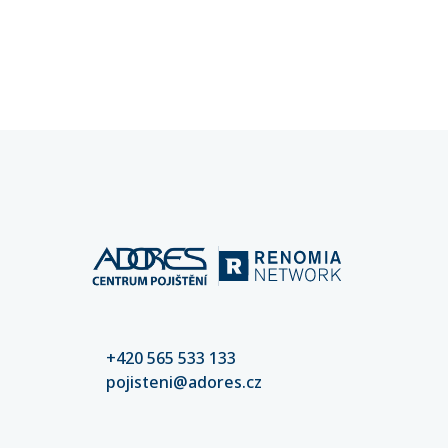
kybernetických rizik klíčové pro
chyba př
stabilitu vašeho podnikání.
mohou d
částek. 
nastaven
kvalitní
riziko šk
+420 565 533 133
pojisteni@adores.cz