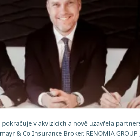
pokračuje v akvizicích a nově uzavřela partner
nmayr & Co Insurance Broker. RENOMIA GROUP je