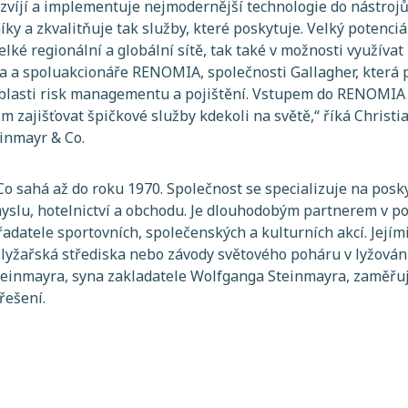
zvíjí a implementuje nejmodernější technologie do nástroj
íky a zkvalitňuje tak služby, které poskytuje. Velký potenciá
velké regionální a globální sítě, tak také v možnosti využív
a a spoluakcionáře RENOMIA, společnosti Gallagher, která 
oblasti risk managementu a pojištění. Vstupem do RENOM
m zajišťovat špičkové služby kdekoli na světě
,“ říká Christ
inmayr & Co.
Co sahá až do roku 1970. Společnost se specializuje na posk
yslu, hotelnictví a obchodu. Je dlouhodobým partnerem v poj
atele sportovních, společenských a kulturních akcí. Jejím
lyžařská střediska nebo závody světového poháru v lyžován
teinmayra, syna zakladatele Wolfganga Steinmayra, zaměřuj
řešení.