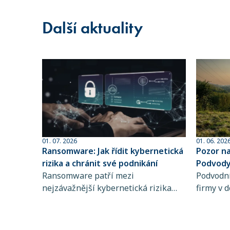
Další aktuality
01. 07. 2026
01. 06. 202
Ransomware: Jak řídit kybernetická
Pozor n
rizika a chránit své podnikání
Podvody 
Ransomware patří mezi
sofistik
Podvodní
nejzávažnější kybernetická rizika
firmy v d
současnosti. Zjistěte, jak funguje,
dlouhodo
koho ohrožuje a proč je řízení
praktiky 
kybernetických rizik a pojištění
rozpozna