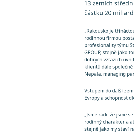
13 zemích střední
částku 20 miliard
„
Rakousko je třinácto
rodinnou firmou posta
profesionality týmu S
GROUP, stejně jako to
dobrých vztazích uvni
klientů dále společně 
Nepala, managing pa
Vstupem do další země
Evropy a schopnost d
„
Jsme rádi, že jsme se
rodinný charakter a a
stejně jako my staví n