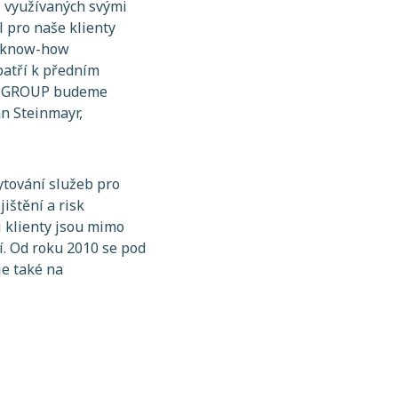
ů využívaných svými
l pro naše klienty
at know-how
patří k předním
IA GROUP budeme
ian Steinmayr,
ytování služeb pro
ištění a risk
i klienty jsou mimo
í. Od roku 2010 se pod
e také na