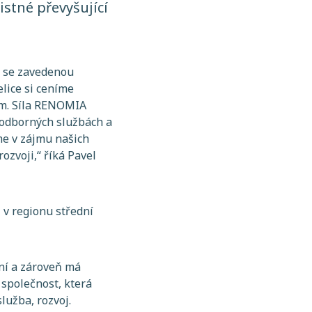
istné převyšující
t se zavedenou
lice si ceníme
ům. Síla RENOMIA
 odborných službách a
me v zájmu našich
rozvoji,
“ říká Pavel
 v regionu střední
dní a zároveň má
společnost, která
lužba, rozvoj.