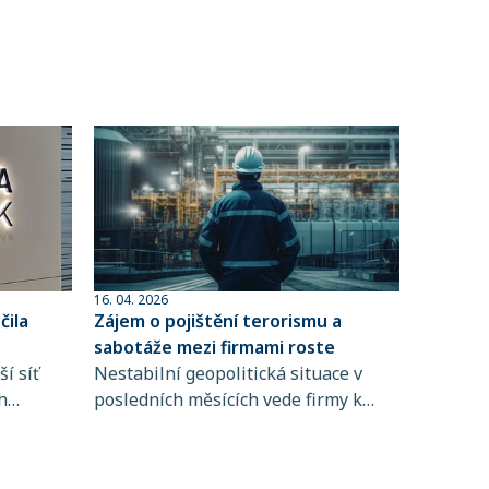
16. 04. 2026
ila
Zájem o pojištění terorismu a
sabotáže mezi firmami roste
í síť
Nestabilní geopolitická situace v
h
posledních měsících vede firmy k
 člen
větší obezřetnosti při řízení rizik. Do
popředí se tak dostává i pojištění
ta
terorismu a sabotáže, které