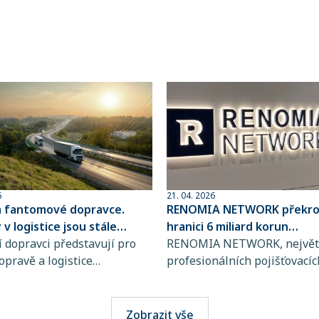
6
21. 04. 2026
a fantomové dopravce.
RENOMIA NETWORK překroč
v logistice jsou stále
hranici 6 miliard korun
ovanější
 dopravci představují pro
spravovaného pojistného
RENOMIA NETWORK, největš
opravě a logistice
profesionálních pojišťovacíc
bě rostoucí riziko, jejich
makléřů v České republice a
jsou totiž stále obtížněji
RENOMIA GROUP, dosáhla
telné. Přitom stačí jediná
významného milníku. Hodno
Zobrazit vše