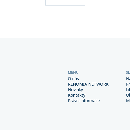
i výběru přepravce a škody
pojistného, které svým klie
osáhnout obrovských
spravuje více než 270 maklé
Důsledná prevence a správně
společností sdružených v této
é interní procesy spolu s
přesáhla 6 miliard korun.
m pojištěním však mohou
od výrazně snížit.
MENU
S
O nás
N
RENOMIA NETWORK
P
Novinky
Li
Kontakty
O
Právní informace
Me