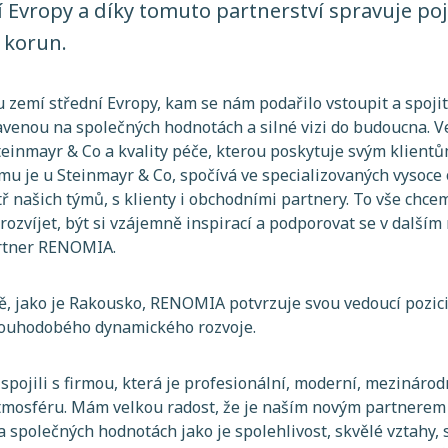
 Evropy a díky tomuto partnerství spravuje poj
 korun.
u zemí střední Evropy, kam se nám podařilo vstoupit a spoji
venou na společných hodnotách a silné vizi do budoucna. Ve
teinmayr & Co a kvality péče, kterou poskytuje svým klient
mu je u Steinmayr & Co, spočívá ve specializovaných vysoce
tř našich týmů, s klienty i obchodními partnery. To vše chce
rozvíjet, být si vzájemně inspirací a podporovat se v dalším 
rtner RENOMIA.
, jako je Rakousko, RENOMIA potvrzuje svou vedoucí pozici
louhodobého dynamického rozvoje.
 spojili s firmou, která je profesionální, moderní, mezináro
tmosféru. Mám velkou radost, že je naším novým partnerem 
a společných hodnotách jako je spolehlivost, skvělé vztahy, s