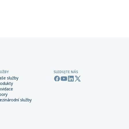
ntům
zpravidla není standardní součástí
řských
pojištění majetku ani přerušení
 síti,
provozu.
LUŽBY
SLEDUJTE NÁS
aše služby
rodukty
kvidace
bory
zinárodní služby